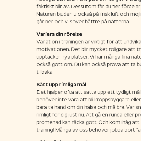
faktiskt blir av. Dessutom får du fler fördel
Naturen bjuder ju också på frisk luft och möj
går ner och vi sover bättre på nätterna.
Variera din rörelse
Variation i träningen är viktigt för att undvi
motivationen. Det blir mycket roligare att t
upptäcker nya platser. Vi har många fina na
också gott om. Du kan också prova att ta buss
tillbaka.
Sätt upp rimliga mål
Det hjälper ofta att sätta upp ett tydligt må
behöver inte vara att bli kroppsbyggare eller
bara ta hand om din hälsa och må bra. Var sn
rimligt för dig just nu. Att gå en runda eller 
promenad kan räcka gott. Och kom ihåg att l
träning! Många av oss behöver jobba bort “all