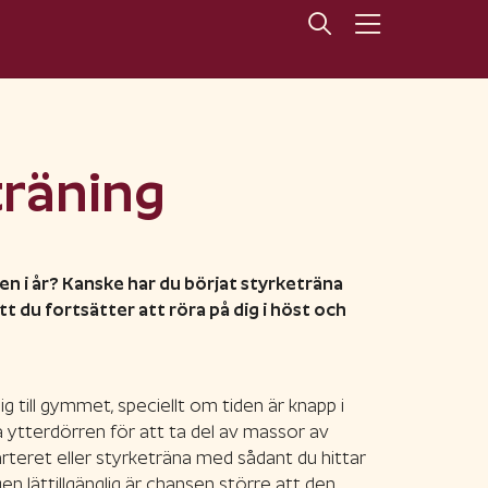
träning
n i år? Kanske har du börjat styrketräna
att du fortsätter att röra på dig i höst och
g till gymmet, speciellt om tiden är knapp i
 ytterdörren för att ta del av massor av
varteret eller styrketräna med sådant du hittar
en lättillgänglig är chansen större att den