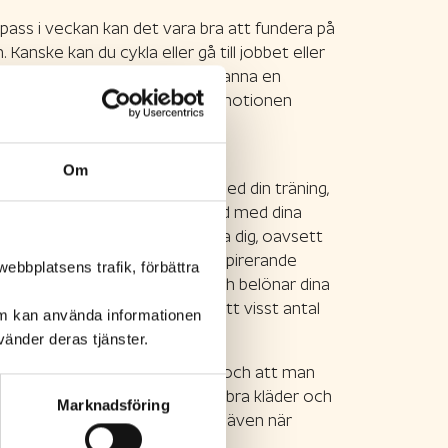
spass i veckan kan det vara bra att fundera på
 Kanske kan du cykla eller gå till jobbet eller
till och från jobbet kan du stanna en
t fåtal knep kan du låta vardagsmotionen
Om
t att fokusera på fördelarna med din träning,
 du känner efter ett pass. Var nöjd med dina
 träningskompis som kan peppa dig, oavsett
l. Annars finns det massor av inspirerande
ebbplatsens trafik, förbättra
ka som påminner om rörelse och belönar dina
dig själv att vara i rörelse ett visst antal
om kan använda informationen
ompisgänget eller kollegorna?
änder deras tjänster.
tionen inte alltid är lika stark och att man
te på dåligt väder – investera i bra kläder och
Marknadsföring
 gått över tröskeln och tränat även när
 att det blir till en vana!