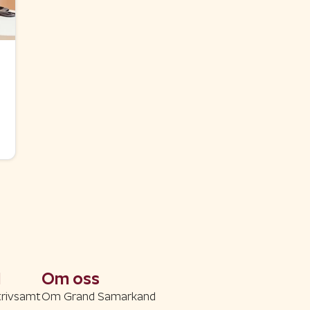
d
Om oss
trivsamt
Om Grand Samarkand