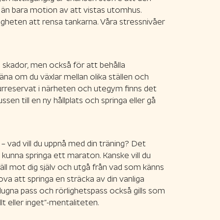
ar än bara motion av att vistas utomhus.
ligheten att rensa tankarna. Våra stressnivåer
ka skador, men också för att behålla
räna om du växlar mellan olika ställen och
turreservat i närheten och utegym finns det
en till en ny hållplats och springa eller gå
l – vad vill du uppnå med din träning? Det
 kunna springa ett maraton. Kanske vill du
äll mot dig själv och utgå från vad som känns
prova att springa en sträcka av din vanliga
ugna pass och rörlighetspass också gills som
t eller inget”-mentaliteten.