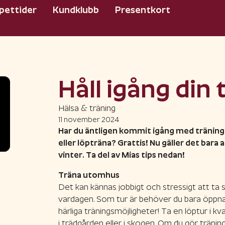
pettider
Kundklubb
Presentkort
Håll igång din 
Hälsa & träning
11 november 2024
Har du äntligen kommit igång med träninge
eller löpträna? Grattis! Nu gäller det bara 
vinter. Ta del av Mias tips nedan!
Träna utomhus
Det kan kännas jobbigt och stressigt att ta si
vardagen. Som tur är behöver du bara öppna
härliga träningsmöjligheter! Ta en löptur i k
i trädgården eller i skogen. Om du gör träning