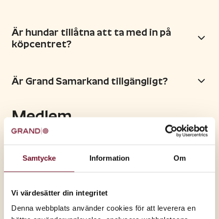
Är hundar tillåtna att ta med in på
köpcentret?
Är Grand Samarkand tillgängligt?
Medlem
Hur uppdaterar jag mina
kontaktuppgifter?
Samtycke
Information
Om
Hur godkänner eller ändrar jag
Vi värdesätter din integritet
samtycken för marknadsföring?
Denna webbplats använder cookies för att leverera en