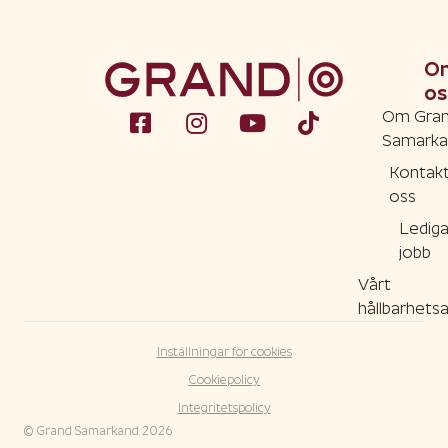
O
os
Om Gra
Samarka
Kontak
oss
Ledig
jobb
Vårt
hållbarhets
Inställningar för cookies
Cookiepolicy
Integritetspolicy
© Grand Samarkand
2026