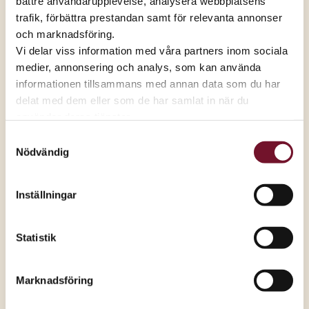
bättre användarupplevelse, analysera webbplatsens
trafik, förbättra prestandan samt för relevanta annonser
Hur ändrar jag mina samtycken – steg
och marknadsföring.
för steg?
Vi delar viss information med våra partners inom sociala
medier, annonsering och analys, som kan använda
informationen tillsammans med annan data som du har
Kan jag välja bort all marknadsföring?
delat med dem eller som de har samlat in när du
använder deras tjänster.
Samtyckesval
Presentkort
Nödvändig
Varför finns inte alla butiker med?
Inställningar
Hur laddar jag ett presentkort?
Statistik
Marknadsföring
Vad händer om jag vill lämna tillbaka
en produkt som jag köpt med