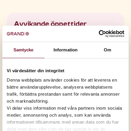
Avvikande öppettider
Alla helgons dag, 31 oktober
10:00 – 18:00
Samtycke
Information
Om
Black Friday, 27 november
08:00 – 20:00
Julafton, 24 december
Stängt
Vi värdesätter din integritet
Juldagen, 25 december
Stängt
Denna webbplats använder cookies för att leverera en
bättre användarupplevelse, analysera webbplatsens
trafik, förbättra prestandan samt för relevanta annonser
Annandag jul, 26 december
10:00 – 18:00
och marknadsföring.
Visa alla
Vi delar viss information med våra partners inom sociala
medier, annonsering och analys, som kan använda
informationen tillsammans med annan data som du har
Butiker med egna öppettider
delat med dem eller som de har samlat in när du