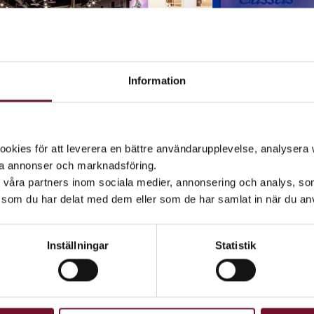
Information
ngs
Cassels
20:00
10:00 – 20:00
kies för att leverera en bättre användarupplevelse, analysera w
ta annonser och marknadsföring.
d våra partners inom sociala medier, annonsering och analys, s
som du har delat med dem eller som de har samlat in när du anv
Inställningar
Statistik
kand är lätt att