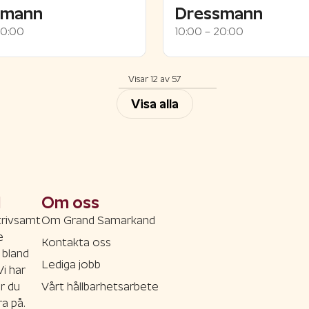
hmann
Dressmann
20:00
10:00 – 20:00
Visar 12 av 57
Visa alla
d
Om oss
trivsamt
Om Grand Samarkand
e
Kontakta oss
 bland
Lediga jobb
Vi har
r du
Vårt hållbarhetsarbete
a på.