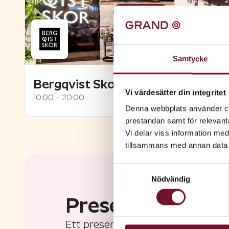
1
kampanj
Samtycke
Bergqvist Skor
Carli
Vi värdesätter din integritet
10:00 – 20:00
10:00 – 
Denna webbplats använder coo
prestandan samt för relevan
Vi delar viss information me
tillsammans med annan data 
Samtyckesval
Nödvändig
Presentkort
Ett presentkort från Grand Samar