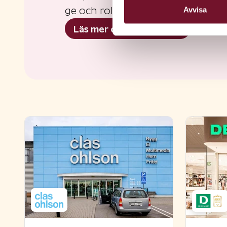
ge och roligt att få!
Avvisa
Läs mer om presentkort