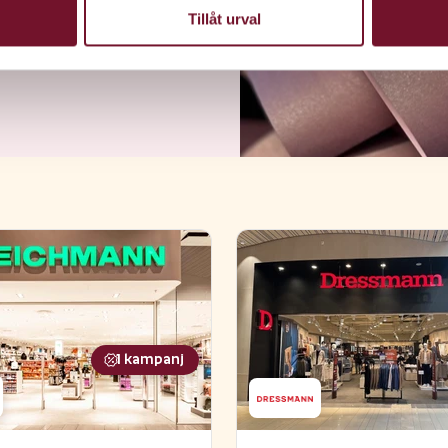
Tillåt urval
1
kampanj