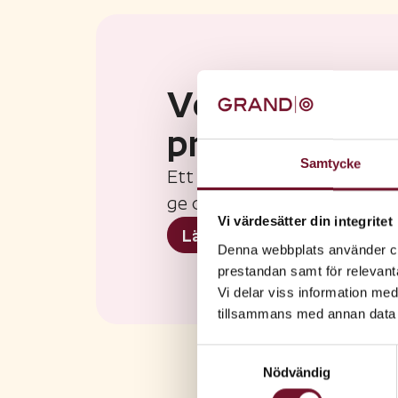
Vero Moda ta
presentkort!
Samtycke
Ett presentkort från Grand
ge och roligt att få!
Vi värdesätter din integritet
Läs mer om presentkort
Denna webbplats använder coo
prestandan samt för relevan
Vi delar viss information me
tillsammans med annan data 
Samtyckesval
Nödvändig