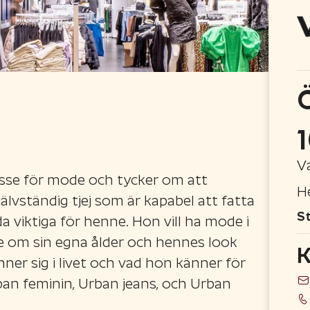
V
esse för mode och tycker om att
H
jälvständig tjej som är kapabel att fatta
St
da viktiga för henne. Hon vill ha mode i
 inte om sin egna ålder och hennes look
K
ner sig i livet och vad hon känner för
rban feminin, Urban jeans, och Urban