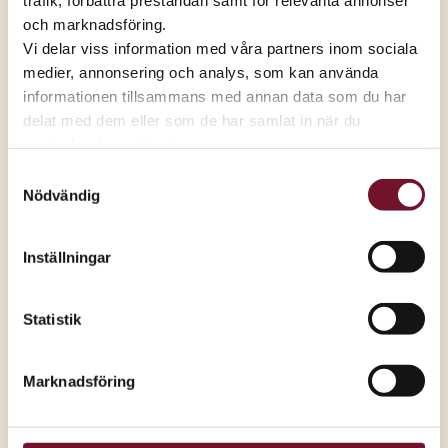
och marknadsföring.
Vi delar viss information med våra partners inom sociala
10%
medier, annonsering och analys, som kan använda
rabatt för seniorer, gäller endast
informationen tillsammans med annan data som du har
under Grands seniortisdagar
delat med dem eller som de har samlat in när du
Gäller t.o.m. 31 dec, 2026,
visa villkor
använder deras tjänster.
*Detta är ett seniorerbjudande som
Samtyckesval
endast gäller på Grand Samarkands
Nödvändig
seniortisdagar. Gäller för dig som fyllt
65 år eller fyller i år. Gäller ordinarie
priser och kan ej kombineras med
Inställningar
andra erbjudanden.
Statistik
Marknadsföring