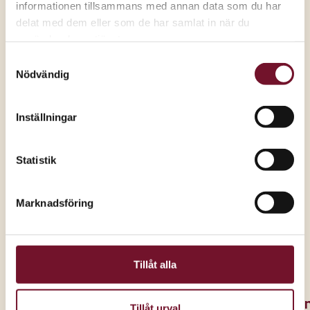
informationen tillsammans med annan data som du har
delat med dem eller som de har samlat in när du
Till Ur&Penn
Alla kampanjer
använder deras tjänster.
Samtyckesval
Nödvändig
Inställningar
Statistik
Marknadsföring
Tillåt alla
O
Tillåt urval