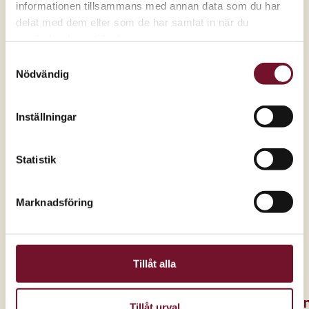
informationen tillsammans med annan data som du har
delat med dem eller som de har samlat in när du
Till Twilfit by Change
använder deras tjänster.
Alla kampanjer
Samtyckesval
Nödvändig
Inställningar
Statistik
Marknadsföring
Tillåt alla
O
Tillåt urval