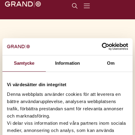
Seniorer
Samtycke
Information
Om
Vi värdesätter din integritet
Denna webbplats använder cookies för att leverera en
bättre användarupplevelse, analysera webbplatsens
trafik, förbättra prestandan samt för relevanta annonser
30%
och marknadsföring.
rabatt på ett köp för dig som är 65+.
Vi delar viss information med våra partners inom sociala
Gäller t.o.m. 31 dec, 2026,
visa villkor
medier, annonsering och analys, som kan använda