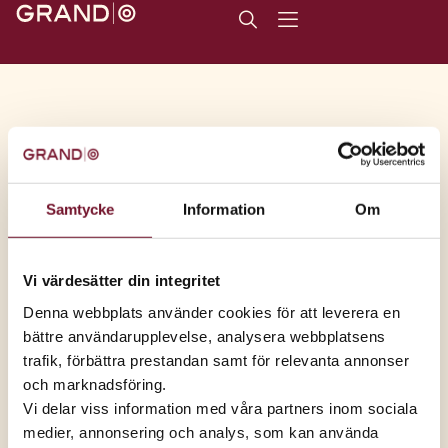
Seniorer
Samtycke
Information
Om
Vi värdesätter din integritet
Denna webbplats använder cookies för att leverera en
bättre användarupplevelse, analysera webbplatsens
trafik, förbättra prestandan samt för relevanta annonser
Buffé från 125 kr
och marknadsföring.
Vardag 125 kr, helg 135 kr inkl sallad, sushi,
Vi delar viss information med våra partners inom sociala
kaffe, kaka.
medier, annonsering och analys, som kan använda
Gäller t.o.m. 31 dec, 2026,
visa villkor