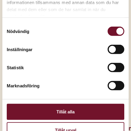
informationen tillsammans med annan data som du har
delat med dem eller som de har samlat in när du
använder deras tjänster.
Till Chili & Wok
Alla kampanjer
Samtyckesval
Nödvändig
Inställningar
Statistik
Marknadsföring
Tillåt alla
O
Tillåt urval