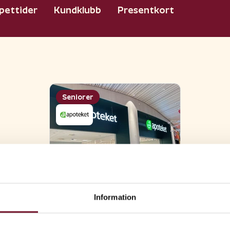
pettider
Kundklubb
Presentkort
Seniorer
Information
5%
Seniorer (65+) som är