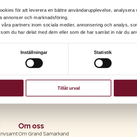
medlemmar får alltid 5%
kies för att leverera en bättre användarupplevelse, analysera w
rabatt i egenvården.
ta annonser och marknadsföring.
Gäller t.o.m. 31 dec, 2026,
visa
villkor
d våra partners inom sociala medier, annonsering och analys, s
som du har delat med dem eller som de har samlat in när du anv
Till Apoteket Samarkand
Alla kampanjer
Inställningar
Statistik
Tillåt urval
d
Om oss
trivsamt
Om Grand Samarkand