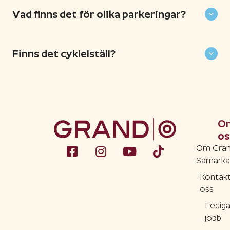
Vad finns det för olika parkeringar?
Finns det cyklelställ?
O
os
Om Gra
Samarka
Kontak
oss
Ledig
jobb