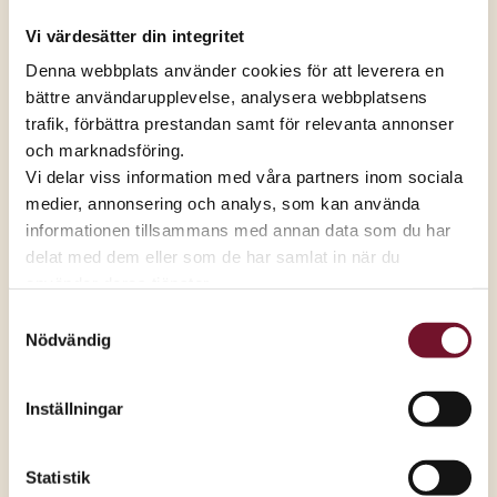
kontaktuppgifter?
Vi värdesätter din integritet
Denna webbplats använder cookies för att leverera en
bättre användarupplevelse, analysera webbplatsens
Hur godkänner eller ändrar jag
trafik, förbättra prestandan samt för relevanta annonser
samtycken för marknadsföring?
och marknadsföring.
Vi delar viss information med våra partners inom sociala
medier, annonsering och analys, som kan använda
Hur ändrar jag mina samtycken – steg
informationen tillsammans med annan data som du har
för steg?
delat med dem eller som de har samlat in när du
använder deras tjänster.
Samtyckesval
Kan jag välja bort all marknadsföring?
Nödvändig
Presentkort
Inställningar
Varför finns inte alla butiker med?
Statistik