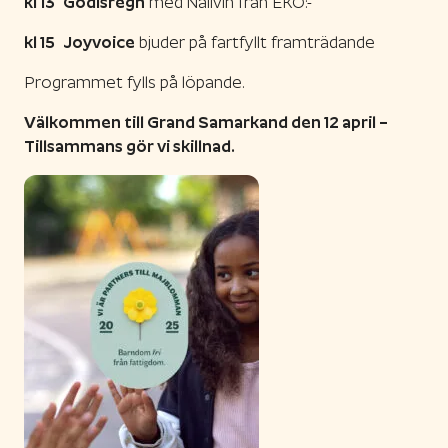
kl 13
Godisregn
med Nallvin från EKO:-
kl 15
Joyvoice
bjuder på fartfyllt framträdande
Programmet fylls på löpande.
Välkommen till Grand Samarkand den 12 april –
Tillsammans gör vi skillnad.