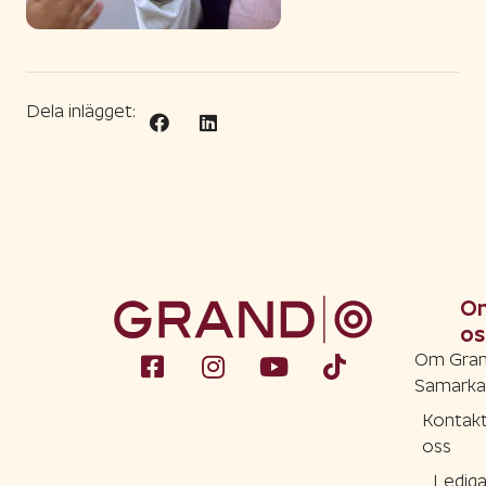
Dela inlägget:
O
os
Om Gra
Samarka
Kontak
oss
Ledig