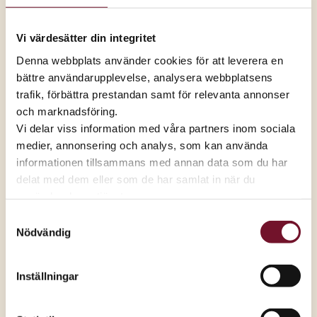
per besökare
denna dag till Majblomman. Så ditt
besök räknas den 12 april och bidrar direkt till kampen
Vi värdesätter din integritet
för en barndom fri från fattigdom. Kom och var med
du också!
Denna webbplats använder cookies för att leverera en
bättre användarupplevelse, analysera webbplatsens
Program under dagen:
trafik, förbättra prestandan samt för relevanta annonser
och marknadsföring.
kl 10-16 Träffa Majblomman
Vi delar viss information med våra partners inom sociala
Hör mer om deras verksamhet och hur försäljningen
medier, annonsering och analys, som kan använda
av majblommor bidrar till att hjälpa barn som lever i
informationen tillsammans med annan data som du har
fattigdom.
delat med dem eller som de har samlat in när du
kl 10-16 Köp en majblomma
använder deras tjänster.
och bidra till att göra skillnad för barn i Växjö med
Samtyckesval
omnejd.
Nödvändig
kl 10-16 Rita och färglägg din majblomma
Inställningar
kl 10-16 Presentkortstävling
Gå med i vår kundklubb, få en vattenflaska och var