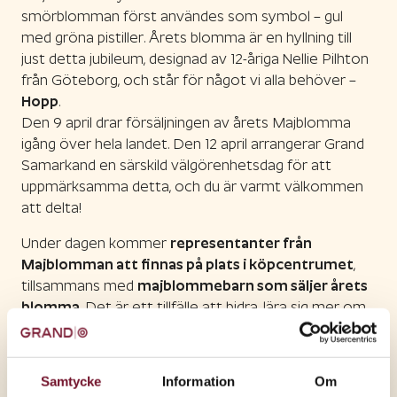
smörblomman först användes som symbol – gul
med gröna pistiller. Årets blomma är en hyllning till
just detta jubileum, designad av 12-åriga Nellie Pilhton
från Göteborg, och står för något vi alla behöver –
Hopp
.
Den 9 april drar försäljningen av årets Majblomma
igång över hela landet. Den 12 april arrangerar Grand
Samarkand en särskild välgörenhetsdag för att
uppmärksamma detta, och du är varmt välkommen
att delta!
Under dagen kommer
representanter från
Majblomman att finnas på plats i köpcentrumet
,
tillsammans med
majblommebarn som säljer årets
blomma
. Det är ett tillfälle att bidra, lära sig mer om
organisationens arbete och möta dem som gör
skillnad på riktigt.
Samtycke
Information
Om
Och för att göra ännu större skillnad skänker vi
5 kr