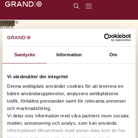
Tidigare
event
Publicerad
18 juni 2026
Subway har öppnat
Samtycke
Information
Om
Varmt välkomna tillbaka till huset!
Vi har glädjen meddela att nu är Subway tillbaka på
Vi värdesätter din integritet
Grand Samarkand! Denna gång i en ombyggd helt ny
Denna webbplats använder cookies för att leverera en
lokal, välkommen att se!
bättre användarupplevelse, analysera webbplatsens
trafik, förbättra prestandan samt för relevanta annonser
och marknadsföring.
Dela inlägget:
Vi delar viss information med våra partners inom sociala
medier, annonsering och analys, som kan använda
Eventet har passerat
Datum:
informationen tillsammans med annan data som du har
18 juni
delat med dem eller som de har samlat in när du