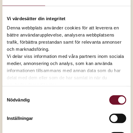
19 mars
2025
Vi värdesätter din integritet
Tid:
Denna webbplats använder cookies för att leverera en
09.00-20.00
bättre användarupplevelse, analysera webbplatsens
trafik, förbättra prestandan samt för relevanta annonser
Plats:
och marknadsföring.
EKO
Vi delar viss information med våra partners inom sociala
medier, annonsering och analys, som kan använda
Publicerad
6 mars 2025
informationen tillsammans med annan data som du har
Premiär för EKO:-
delat med dem eller som de har samlat in när du
Nu äntligen öppnar EKO i Växjö, precis vid
använder deras tjänster.
Grand Samarkand
Samtyckesval
Nu äntligen öppnar EKO:- Växjö precis vid Grand
Nödvändig
Samarkand, östra sidan.
Varmt välkommen på stor invigningsfest onsdag 19
Inställningar
mars kl 09-20!