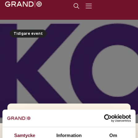
Tidigare event
Eventet har passerat
Datum:
Samtycke
Information
Om