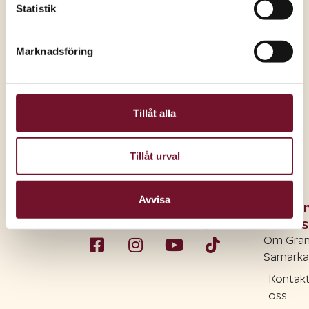
Statistik
EKO:- Stormarknad – 7000kvm shopping, kända
märken, låga priser.
Marknadsföring
Dela inlägget:
Tillåt alla
Tillåt urval
Avvisa
O
os
Om Gra
Samarka
Kontak
oss