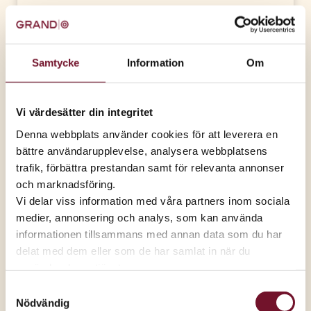
12-13 juli
2025
Tid:
Samtycke
Information
Om
10.00-18.00
Plats:
Vi värdesätter din integritet
Boba Milk Tea
Denna webbplats använder cookies för att leverera en
bättre användarupplevelse, analysera webbplatsens
Publicerad
10 juli 2025
Nyöppning hos Boba
trafik, förbättra prestandan samt för relevanta annonser
och marknadsföring.
Milk Tea
Vi delar viss information med våra partners inom sociala
medier, annonsering och analys, som kan använda
Nyheter på gång när Ednalyn tar över
informationen tillsammans med annan data som du har
verksamheten.
delat med dem eller som de har samlat in när du
I helgen den 12-13 juli firar vi Boba Milk Teas nyöppning
använder deras tjänster.
– med ny ägare, ny energi och bubblande goda
Samtyckesval
nyheter!
Nödvändig