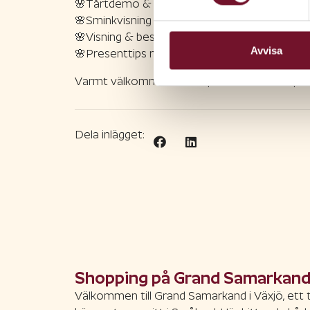
🌸Tårtdemo & provsmakning med Estvalls c
🌸Sminkvisning med KICKS
🌸Visning & beställning av midsommarkransa
Avvisa
🌸Presenttips med mera
Varmt välkommen att inspireras med oss på
Dela inlägget:
Shopping på Grand Samarkan
Välkommen till Grand Samarkand i Växjö, ett 