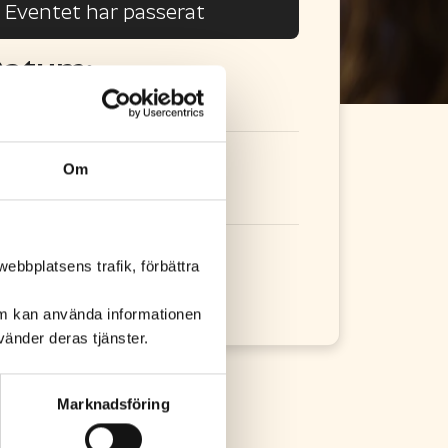
Eventet har passerat
atum:
0 maj
2025
id:
Om
8.00-20.00
lats:
ebbplatsens trafik, förbättra
rand Samarkand
om kan använda informationen
änder deras tjänster.
Marknadsföring