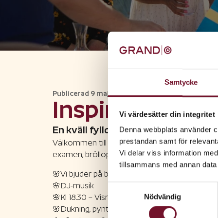
Samtycke
Publicerad
9 maj 2025
Inspirationskvä
Vi värdesätter din integritet
En kväll fylld av tips & inspiraton 
Denna webbplats använder coo
prestandan samt för relevan
Välkommen till en kväll fylld med tips och in
Vi delar viss information me
examen, bröllop, födelsedagar och sommarens
tillsammans med annan data 
🌸Vi bjuder på bubbel & snacks
🌸DJ-musik
Samtyckesval
Nödvändig
🌸Kl 18.30 – Visning och inspiration outfits
🌸Dukning, pynt & ballonger med L.E.S Galler