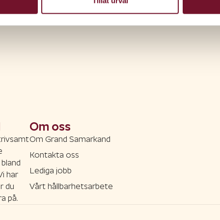
Tillåt urval
d
Om oss
trivsamt
Om Grand Samarkand
e
Kontakta oss
 bland
Lediga jobb
Vi har
r du
Vårt hållbarhetsarbete
a på.