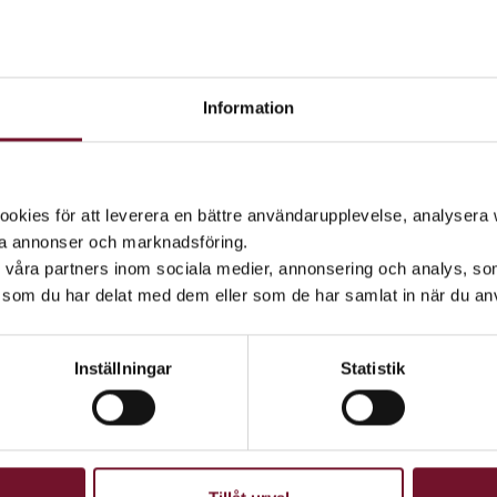
D
Information
2
T
kies för att leverera en bättre användarupplevelse, analysera w
1
et med Roman
ta annonser och marknadsföring.
d våra partners inom sociala medier, annonsering och analys, s
P
konster och du får vara med!
som du har delat med dem eller som de har samlat in när du anv
V
 Roman, cirkuskonstnären från Bolibompa, på besök
r också vara med och prova.
Inställningar
Statistik
allrikar, bollar, ringar och annat kul. Romas cirkusplats