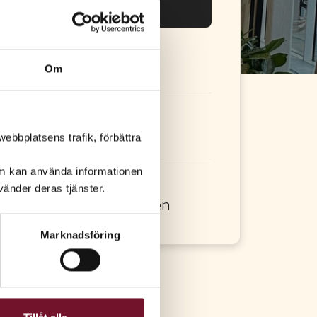
Eventet har passerat
atum:
Om
3 maj
2026
id:
ebbplatsens trafik, förbättra
0.00-13.00
om kan använda informationen
lats:
änder deras tjänster.
id barntåget, östra entrén
Marknadsföring