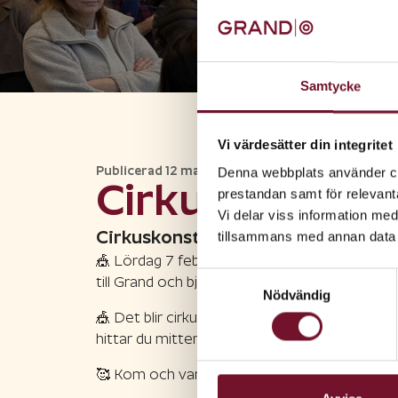
Samtycke
Vi värdesätter din integritet
Publicerad
12 maj 2026
Denna webbplats använder coo
Cirkusaktivit
prestandan samt för relevan
Vi delar viss information me
Cirkuskonstnären Roman gör cirkus
tillsammans med annan data 
🎪 Lördag 7 februari mellan kl 12-15 kommer
Samtyckesval
till Grand och bjuder på cirkuskonster. Du få
Nödvändig
🎪 Det blir cirkustrix, trolleri, jonglering med t
hittar du mittemot KICKS.
🥰 Kom och var med du också!