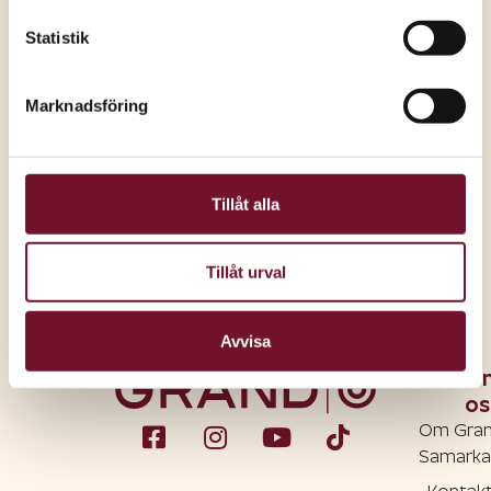
höstläsningen eller som present under granen till jul!
Statistik
Varmt välkommen till Akademibokhandeln Grand
Samarkand!
Marknadsföring
Dela inlägget:
Tillåt alla
Tillåt urval
Avvisa
O
os
Om Gra
Samarka