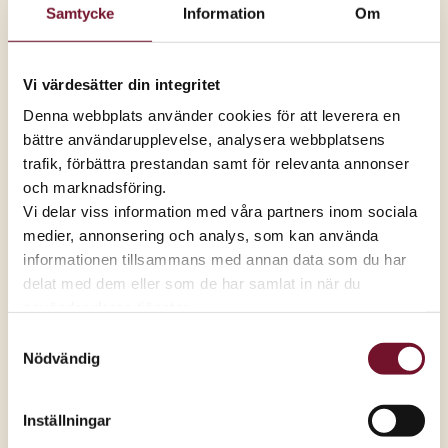
Samtycke
Information
Om
15 november
2025
Tid:
Vi värdesätter din integritet
10.00-15.00
Denna webbplats använder cookies för att leverera en
bättre användarupplevelse, analysera webbplatsens
Plats:
trafik, förbättra prestandan samt för relevanta annonser
Akademibokhandeln
och marknadsföring.
Vi delar viss information med våra partners inom sociala
Publicerad
12 november 2025
medier, annonsering och analys, som kan använda
Boksignering med
informationen tillsammans med annan data som du har
Björn Hellberg 15 nov
delat med dem eller som de har samlat in när du
använder deras tjänster.
Björn signerar nya boken ”Villostråt”
Samtyckesval
Björn Hellberg är aktuell med Sten Wall-deckaren
Nödvändig
”Villostråt”. Fredag 14/11 och lördag 15/11 kommer
Björn till Akademibokhandeln för boksignering av
Villostråt och det kommer även finnas ett par
Inställningar
memoarer att få signerade. Perfekt för